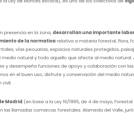
de la Ley de Montes estatal), es uno de los colectivos de
vig
n presencia en la zona,
desarrollan una importante labor 
miento de la normativa
relativa a materia forestal, flora,
ntales, vías pecuarias, espacios naturales protegidos, paisaj
l medio natural y todo aquello que afecte al medio natural. 
ales y desempeña funciones de apoyo y colaboración con las 
anos en el buen uso, disfrute y conservación del medio natu
civil.
de Madrid
(en base a la Ley 16/1995, de 4 de mayo, Forestal
 las llamadas comarcas forestales. Alameda del Valle, junto 