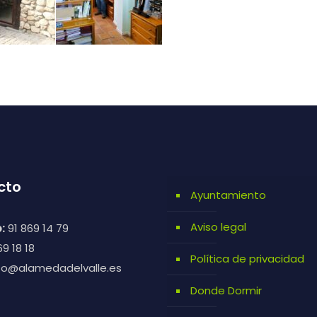
cto
Ayuntamiento
Aviso legal
:
91 869 14 79
9 18 18
Política de privacidad
fo@alamedadelvalle.es
Donde Dormir