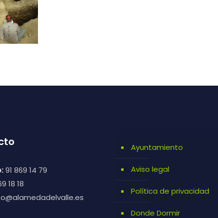
cto
Ayuntamiento
Aviso legal
:
91 869 14 79
9 18 18
Política de privacidad
fo@alamedadelvalle.es
Donde Dormir