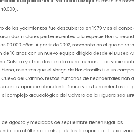
tales que poblaron el Valle del Lozoya
durante los momen
-40.000).
ero de los yacimientos fue descubierto en 1979 y es el con
aron dos molares pertenecientes a la especie Homo neande
os 90.000 años. A partir de 2002, momento en el que se reto
n de 10 años con un nuevo equipo dirigido desde el Museo 
mo Calvero y otros dos en otro cerro cercano. Los yacimien
e hiena, mientras que el Abrigo de Navalmaíllo fue un cam
a Cueva del Camino, restos humanos de neandertales han a
s humanos, aparece abundante fauna y las herramientas de p
 el complejo arqueológico del Calvero de la Higuera sea
un
 de agosto y mediados de septiembre tienen lugar las
idiendo con el último domingo de las temporada de excavac