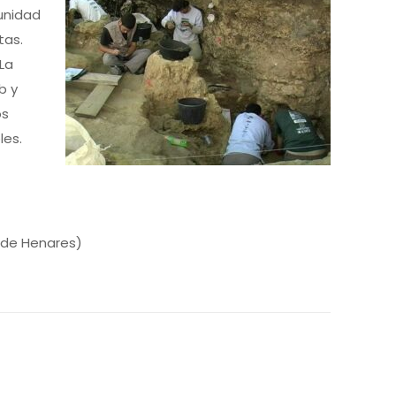
tunidad
tas.
 La
b y
os
les.
 de Henares)